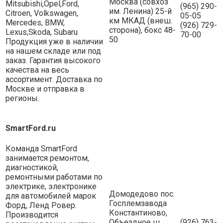
Москва (совхоз
Mitsubishi,Opel,Ford,
(965) 290-
им. Ленина) 25-й
Citroen, Volkswagen,
05-05
км МКАД (внеш.
Mercedes, BMW,
(926) 729-
сторона), бокс 48-
Lexus,Skoda, Subaru
70-00
50
Продукция уже в наличии
на нашем складе или под
заказ. Гарантия высокого
качества на весь
ассортимент. Доставка по
Москве и отправка в
регионы.
SmartFord.ru
Команда SmartFord
занимается ремонтом,
диагностикой,
ремонтными работами по
электрике, электронике
Домодедово пос.
для автомобилей марок
Госплемзавода
Форд, Ленд Ровер.
Константиново,
Производится
Объездное ш.,
(926) 763-