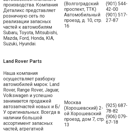
(Волгоградский
(901) 544-
производства. Компания
проспект, ТТК)
42-00
Деталикс представляет
Автомобильный
(901) 517-
розничную сеть по
проезд, д. 10, стр.
27-87
реализации запасных
16
частей к автомобилям
Subaru, Toyota, Mitsubishi,
Mazda, Ford, Honda, KIA,
Suzuki, Hyundai.
Land Rover Parts
Наша компания
осуществляет разборку
автомобилей марок: Land
Rover, Range Rover, Jaguar,
Volkswagen и успешно
занимается продажей
Москва
(925) 687-
автозапчастей новых и Б/
(Хорошевский) 2-
78-82
У оригинальных. Всегда в
ой Хорошевский
(906) 079-
наличии большой
проезд, дом 7, стр.
67-18
ассортимент запасных
13
частей, агрегатной