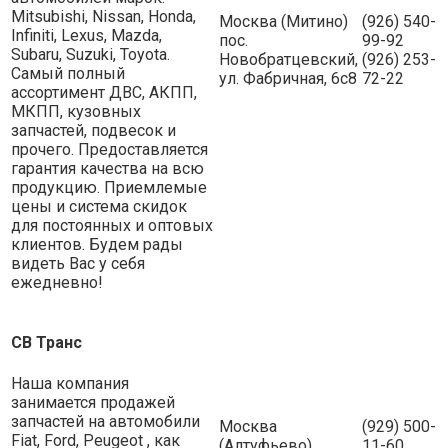
Mitsubishi, Nissan, Honda,
Москва (Митино)
(926) 540-
Infiniti, Lexus, Mazda,
пос.
99-92
Subaru, Suzuki, Toyota.
Новобратцевский,
(926) 253-
Самый полный
ул. Фабричная, 6с8
72-22
ассортимент ДВС, АКПП,
МКПП, кузовных
запчастей, подвесок и
прочего. Предоставляется
гарантия качества на всю
продукцию. Приемлемые
цены и система скидок
для постоянных и оптовых
клиентов. Будем рады
видеть Вас у себя
ежедневно!
СВ Транс
Наша компания
занимается продажей
запчастей на автомобили
Москва
(929) 500-
Fiat, Ford, Peugeot , как
(Алтуфьево)
11-60