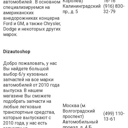
Королев)
16-16
автомобилей . В основном
Калининградский
(916) 830-
специализируемся на
пр., д. 5
32-79
американских
внедорожниках концерна
Ford и GM, а также Chrysler,
Dodge и некоторых других
марок.
Dizautoshop
Добро пожаловать, у нас
Вы найдете большой
выбор б/у кузовных
запчастей на все марки
автомобилей от 2010 года
выпуска. В нашем
магазине Вы сможете
подобрать запчасти на
Москва (м.
любые легковые
Волгоградский
транспортные средства,
(499) 110-
проспект)
которые выпускают с
13-61
Автомобильный
2010 года, у нас есть
проезд, д. 4 Б