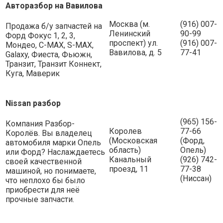
Авторазбор на Вавилова
Москва (м.
(916) 007-
Продажа б/у запчастей на
Ленинский
90-99
Форд Фокус 1, 2, 3,
проспект) ул.
(916) 007-
Мондео, C-MAX, S-MAX,
Вавилова, д. 5
77-41
Galaxy, Фиеста, Фьюжн,
Транзит, Транзит Коннект,
Куга, Маверик
Nissan разбор
(965) 156-
Компания Разбор-
Королев
77-66
Королёв. Вы владелец
(Московская
(Форд,
автомобиля марки Опель
область)
Опель)
или Форд? Наслаждаетесь
Канальный
(926) 742-
своей качественной
проезд, 11
77-38
машиной, но понимаете,
(Ниссан)
что неплохо бы было
приобрести для неё
прочные запчасти.