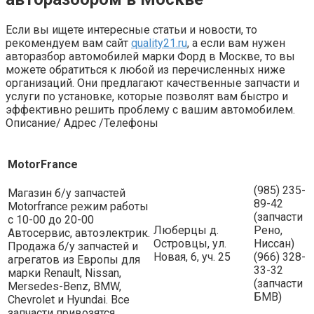
Если вы ищете интересные статьи и новости, то
рекомендуем вам сайт
quality21.ru
, а если вам нужен
авторазбор автомобилей марки Форд в Москве, то вы
можете обратиться к любой из перечисленных ниже
организаций. Они предлагают качественные запчасти и
услуги по установке, которые позволят вам быстро и
эффективно решить проблему с вашим автомобилем.
Описание/ Адрес /Телефоны
MotorFrance
(985) 235-
Магазин б/у запчастей
89-42
Motorfrance режим работы
(запчасти
с 10-00 до 20-00
Люберцы д.
Рено,
Автосервис, автоэлектрик.
Островцы, ул.
Ниссан)
Продажа б/у запчастей и
Новая, 6, уч. 25
(966) 328-
агрегатов из Европы для
33-32
марки Renault, Nissan,
(запчасти
Mersedes-Benz, BMW,
БМВ)
Chevrolet и Hyundai. Все
запчасти привозятся