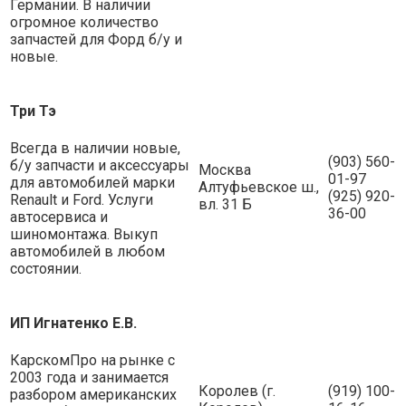
Германии. В наличии
огромное количество
запчастей для Форд б/у и
новые.
Три Тэ
Всегда в наличии новые,
(903) 560-
б/у запчасти и аксессуары
Москва
01-97
для автомобилей марки
Алтуфьевское ш.,
(925) 920-
Renault и Ford. Услуги
вл. 31 Б
36-00
автосервиса и
шиномонтажа. Выкуп
автомобилей в любом
состоянии.
ИП Игнатенко Е.В.
КарскомПро на рынке с
2003 года и занимается
Королев (г.
(919) 100-
разбором американских