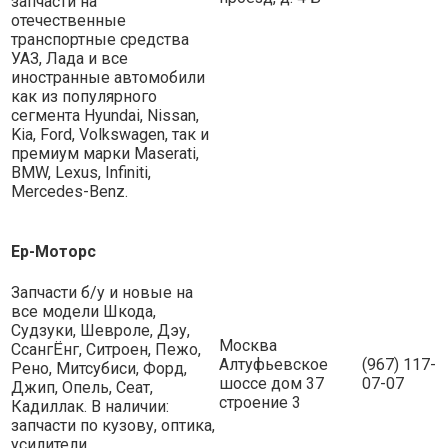
запчасти на
отечественные
транспортные средства
УАЗ, Лада и все
иностранные автомобили
как из популярного
сегмента Hyundai, Nissan,
Kia, Ford, Volkswagen, так и
премиум марки Maserati,
BMW, Lexus, Infiniti,
Mercedes-Benz.
Ер-Моторс
Запчасти б/у и новые на
все модели Шкода,
Судзуки, Шевроле, Дэу,
Москва
СсангЁнг, Ситроен, Пежо,
Алтуфьевское
(967) 117-
Рено, Митсубиси, Форд,
шоссе дом 37
07-07
Джип, Опель, Сеат,
строение 3
Кадиллак. В наличии:
запчасти по кузову, оптика,
усилители,