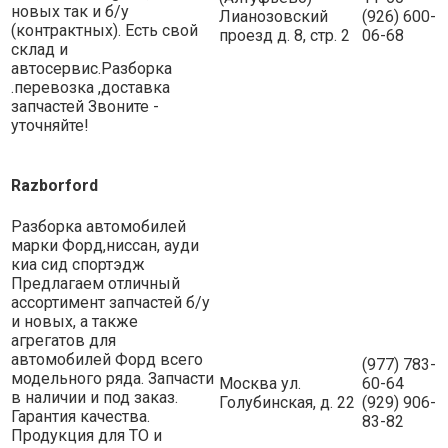
новых так и б/у
Лианозовский
(926) 600-
(контрактных). Есть свой
проезд д. 8, стр. 2
06-68
склад и
автосервис.Разборка
.перевозка ,доставка
запчастей Звоните -
уточняйте!
Razborford
Разборка автомобилей
марки Форд,ниссан, ауди
киа сид спортэдж
Предлагаем отличный
ассортимент запчастей б/у
и новых, а также
агрегатов для
автомобилей Форд всего
(977) 783-
модельного ряда. Запчасти
Москва ул.
60-64
в наличии и под заказ.
Голубинская, д. 22
(929) 906-
Гарантия качества.
83-82
Продукция для ТО и