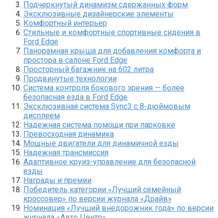
Подчеркнутый динамизм сдержанных форм
Эксклюзивные дизайнерские элементы
Комфортный интерьер
Стильные и комфортные спортивные сидения в
Ford Edge
Панорамная крыша для добавления комфорта и
простора в салоне Ford Edge
Просторный багажник на 602 литра
Продвинутые технологии
Система контроля бокового зрения — более
безопасная езда в Ford Edge
Эксклюзивная система Sync3 с 8-дюймовым
дисплеем
Надежная система помощи при парковке
Превосходная динамика
Мощные двигатели для динамичной езды
Надежная трансмиссия
Адаптивное круиз-управление для безопасной
езды
Награды и премии
Победитель категории «Лучший семейный
кроссовер» по версии журнала «Драйв»
Номинация «Лучший внедорожник года» по версии
журнала «Авто Центр»