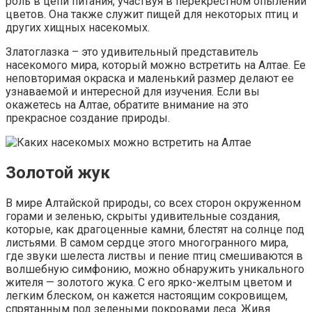
роль в цепи питания, участвуя в перекрестном опылении
цветов. Она также служит пищей для некоторых птиц и
других хищных насекомых.
Златоглазка – это удивительный представитель
насекомого мира, который можно встретить на Алтае. Ее
неповторимая окраска и маленький размер делают ее
узнаваемой и интересной для изучения. Если вы
окажетесь на Алтае, обратите внимание на это
прекрасное создание природы.
Золотой жук
В мире Алтайской природы, со всех сторон окруженном
горами и зеленью, скрыты удивительные создания,
которые, как драгоценные камни, блестят на солнце под
листьями. В самом сердце этого многогранного мира,
где звуки шелеста листвы и пение птиц смешиваются в
волшебную симфонию, можно обнаружить уникального
жителя — золотого жука. С его ярко-желтым цветом и
легким блеском, он кажется настоящим сокровищем,
спрятанным под зелеными покровами леса. Живя