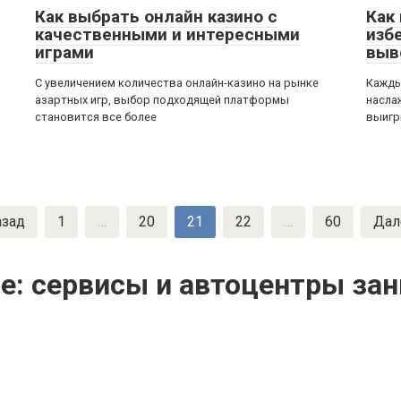
Как выбрать онлайн казино с
Как
качественными и интересными
изб
играми
выв
С увеличением количества онлайн-казино на рынке
Кажды
азартных игр, выбор подходящей платформы
насла
становится все более
выигр
азад
1
…
20
21
22
…
60
Дал
е: сервисы и автоцентры з