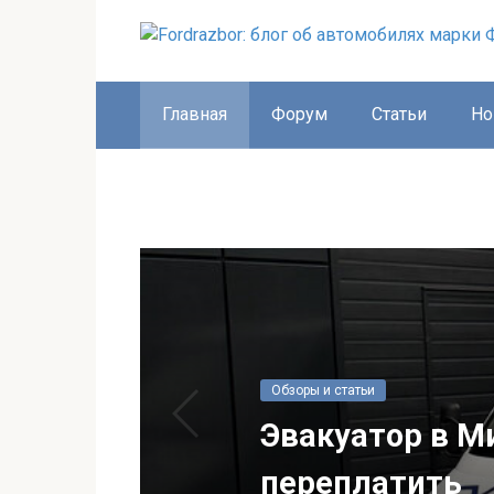
Перейти
к
контенту
Главная
Форум
Статьи
Но
Обзоры и статьи
Эвакуатор в Ми
переплатить