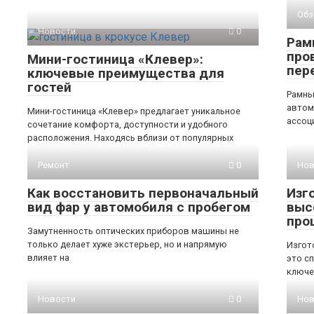
Обз
Новости
0
Рам
про
Мини-гостиница «Клевер»:
пер
ключевые преимущества для
гостей
Рамны
автом
Мини-гостиница «Клевер» предлагает уникальное
ассоц
сочетание комфорта, доступности и удобного
расположения. Находясь вблизи от популярных
Ремонт
0
Нов
Как восстановить первоначальный
Изг
вид фар у автомобиля с пробегом
выс
про
Замутненность оптических приборов машины не
только делает хуже экстерьер, но и напрямую
Изгот
влияет на
это с
ключе
Новости
0
Нов