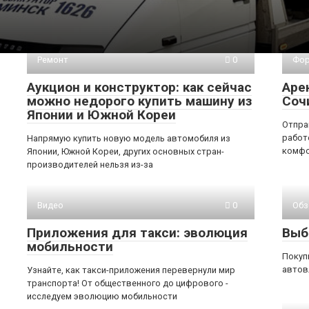
Ремонт
0
Фо
Аукцион и конструктор: как сейчас
Аре
можно недорого купить машину из
Соч
Японии и Южной Кореи
Отпра
работ
Напрямую купить новую модель автомобиля из
комфо
Японии, Южной Кореи, других основных стран-
производителей нельзя из-за
Видео
0
Обз
Приложения для такси: эволюция
Выб
мобильности
Покуп
автов
Узнайте, как такси-приложения перевернули мир
транспорта! От общественного до цифрового -
исследуем эволюцию мобильности