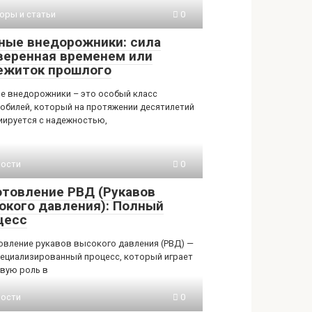
оры и статьи
0
ные внедорожники: сила
веренная временем или
ежиток прошлого
е внедорожники – это особый класс
обилей, который на протяжении десятилетий
иируется с надежностью,
ости
0
отовление РВД (Рукавов
окого давления): Полный
цесс
овление рукавов высокого давления (РВД) —
пециализированный процесс, который играет
вую роль в
ости
0