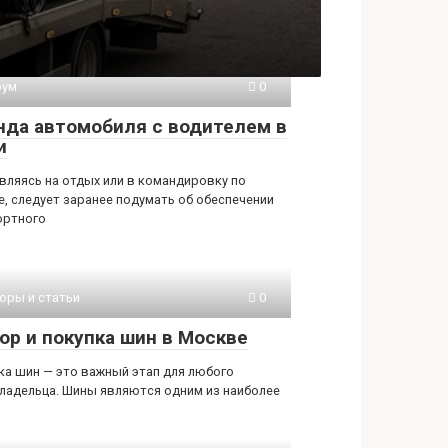
рум
0
нда автомобиля с водителем в
и
вляясь на отдых или в командировку по
е, следует заранее подумать об обеспечении
ртного
оры и статьи
0
ор и покупка шин в Москве
ка шин — это важный этап для любого
ладельца. Шины являются одним из наиболее