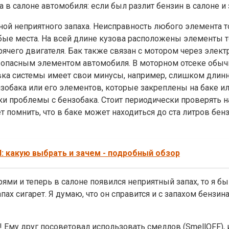
ной неприятного запаха. Неисправность любого элемента 
бые места. На всей длине кузова расположены элементы т
рячего двигателя. Бак также связан с мотором через элект
о опасным элементом автомобиля. В моторном отсеке обыч
вка системы имеет свои минусы, например, слишком длинн
нзобака или его элементов, которые закреплены на баке ил
и проблемы с бензобака. Стоит периодически проверять на
 помнить, что в баке может находиться до ста литров бенз
: какую выбрать и зачем - подробный обзор
ми и теперь в салоне появился неприятный запах, то я бы
пах сигарет. Я думаю, что он справится и с запахом бензи
! Ему друг посоветовал использовать смеллов (SmellOFF), 