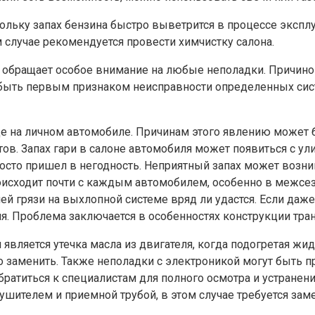
скольку запах бензина быстро выветрится в процессе экспл
 случае рекомендуется провести химчистку салона.
 обращает особое внимание на любые неполадки. Причиной
 быть первым признаком неисправности определенных сист
зде на личном автомобиле. Причинам этого явлению может
ов. Запах гари в салоне автомобиля может появиться с ул
сто пришел в негодность. Неприятный запах может возника
оисходит почти с каждым автомобилем, особенно в межсез
ей грязи на выхлопной системе вряд ли удастся. Если даж
я. Проблема заключается в особенностях конструкции тран
я является утечка масла из двигателя, когда подогретая 
заменить. Также неполадки с электроникой могут быть при
ратиться к специалистам для полного осмотра и устранени
ителем и приемной трубой, в этом случае требуется зам