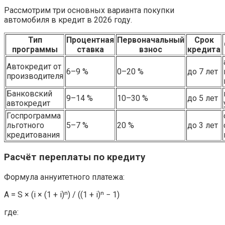
Рассмотрим три основных варианта покупки
автомобиля в кредит в 2026 году.
Тип
Процентная
Первоначальный
Срок
программы
ставка
взнос
кредита
Автокредит от
6–9 %
0–20 %
до 7 лет
производителя
Банковский
9–14 %
10–30 %
до 5 лет
автокредит
Госпрограмма
льготного
5–7 %
20 %
до 3 лет
кредитования
Расчёт переплаты по кредиту
Формула аннуитетного платежа:
A = S × (i × (1 + i)ⁿ) / ((1 + i)ⁿ − 1)
где: