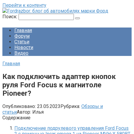
Перейти к контенту
Поиск:
Главная
Форум
Статьи
Новости
Видео
Главная
Как подключить адаптер кнопок
руля Ford Focus к магнитоле
Pioneer?
Опубликовано:
23.05.2023
Рубрика:
Обзоры и
статьи
Автор:
Илья
Содержание
Подключение подрулевого управления Ford Focus
2 с помощью Incar omega 1 на Pioneer MVH-X 580BT