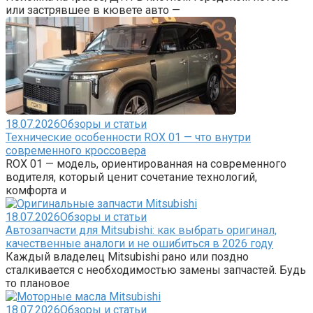
или застрявшее в кювете авто —
18.07.2026
Обзоры и статьи
Технические особенности ROX 01 — что внутри
современного кроссовера
ROX 01 — модель, ориентированная на современного
водителя, который ценит сочетание технологий,
комфорта и
18.07.2026
Обзоры и статьи
Автозапчасти для Mitsubishi: как выбрать оригинал,
качественные аналоги и не ошибиться в 2026 году
Каждый владелец Mitsubishi рано или поздно
сталкивается с необходимостью замены запчастей. Будь
то плановое
18.07.2026
Обзоры и статьи