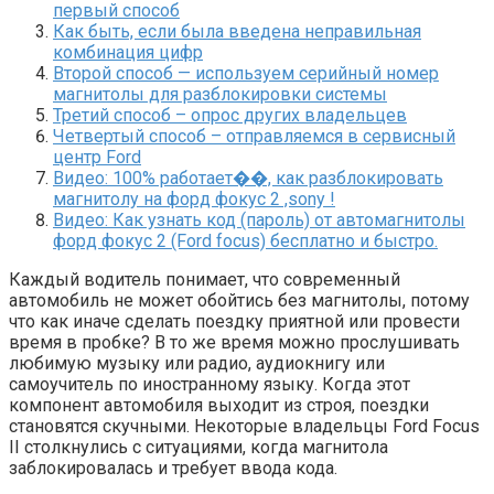
первый способ
Как быть, если была введена неправильная
комбинация цифр
Второй способ — используем серийный номер
магнитолы для разблокировки системы
Третий способ – опрос других владельцев
Четвертый способ – отправляемся в сервисный
центр Ford
Видео: 100% работает��, как разблокировать
магнитолу на форд фокус 2 ,sony !
Видео: Как узнать код (пароль) от автомагнитолы
форд фокус 2 (Ford focus) бесплатно и быстро.
Каждый водитель понимает, что современный
автомобиль не может обойтись без магнитолы, потому
что как иначе сделать поездку приятной или провести
время в пробке? В то же время можно прослушивать
любимую музыку или радио, аудиокнигу или
самоучитель по иностранному языку. Когда этот
компонент автомобиля выходит из строя, поездки
становятся скучными. Некоторые владельцы Ford Focus
II столкнулись с ситуациями, когда магнитола
заблокировалась и требует ввода кода.