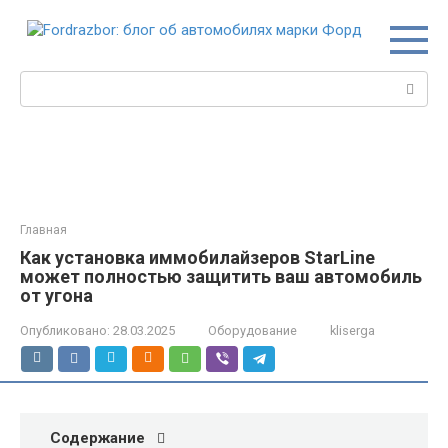
Перейти
к
контенту
Поиск:
Главная
Как установка иммобилайзеров StarLine
может полностью защитить ваш автомобиль
от угона
Опубликовано:
28.03.2025
Оборудование
kliserga
Содержание