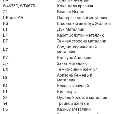
НА
Золотой Желтый
W4675D, WT4675,
Кока-кола красная
Z2
Бланко Ньеве
ПБ или УЭ
Пантера черный металлик
ИЗ
Школьный автобус Желтый
L1
Дух Металлик
БР
Карат Золотой металлик
БТ
Темная сторона металлик
Средне-коричневый
БУ
металлик
КИ
Конкурс Апельсин
Д7
Закат металлик
DX
Темно-синий жемчуг
Аризона бежевый
Е3
металлик
Е4
Красно-красный
F1
Киноварь
G3
Пуэбло Золотой металлик
h4
Тройной желтый
H5
Карибу Металлик