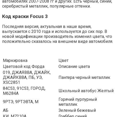
автомобилях 2007-2008 гг и других. Есть черный, синий,
серебристый металлик, популярные оттенки.
Код краски Focus 3
Последняя версия, актуальная в наше время,
выпускается с 2010 года и используется до сих пор. В
новой модификации производитель изменил цвета, что
положительно сказалось на внешнем виде автомобиля.
Маркировка
Цвет
Цветовой код Форда
Описание цвета
019, ДЖАЯВВА, ДЖАЙК,
ДЖАЙКВВА, ПБ, УЭ,
Пантера черный металлик
XSC2851
84С53, 91С53, ГОРОД,
Школьный автобус Желтый
М6284А
Горячий пурпурный
9РТЭ, 9РТЭВТА, М
металлик
АБ
Зеленый бежевый
КИ, M7210A
Граббер синий