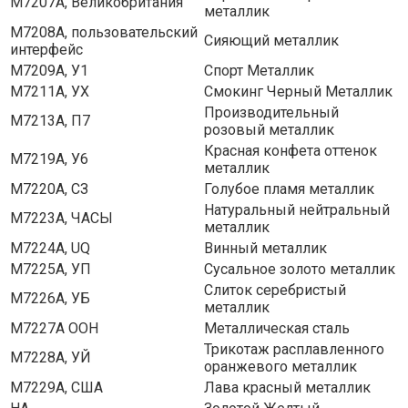
M7207A, Великобритания
металлик
M7208A, пользовательский
Сияющий металлик
интерфейс
М7209А, У1
Спорт Металлик
M7211A, УХ
Смокинг Черный Металлик
Производительный
М7213А, П7
розовый металлик
Красная конфета оттенок
М7219А, У6
металлик
М7220А, СЗ
Голубое пламя металлик
Натуральный нейтральный
M7223A, ЧАСЫ
металлик
M7224A, UQ
Винный металлик
M7225A, УП
Сусальное золото металлик
Слиток серебристый
M7226A, УБ
металлик
M7227A ООН
Металлическая сталь
Трикотаж расплавленного
M7228A, УЙ
оранжевого металлик
M7229A, США
Лава красный металлик