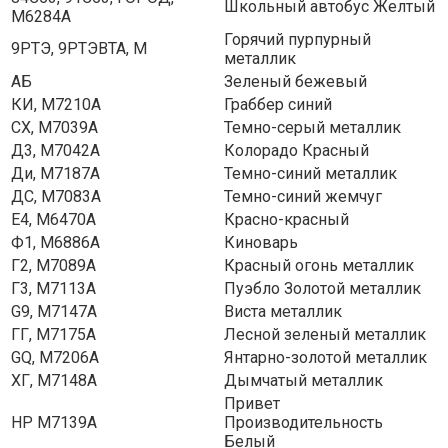
Школьный автобус Желтый
М6284А
Горячий пурпурный
9РТЭ, 9РТЭВТА, М
металлик
АБ
Зеленый бежевый
КИ, M7210A
Граббер синий
СХ, M7039A
Темно-серый металлик
Д3, М7042А
Колорадо Красный
Ди, M7187A
Темно-синий металлик
ДС, M7083A
Темно-синий жемчуг
Е4, М6470А
Красно-красный
Ф1, М6886А
Киноварь
Г2, М7089А
Красный огонь металлик
Г3, М7113А
Пуэбло Золотой металлик
G9, M7147A
Виста металлик
ГГ, M7175A
Лесной зеленый металлик
GQ, M7206A
Янтарно-золотой металлик
ХГ, M7148A
Дымчатый металлик
Привет
HP M7139A
Производительность
Белый