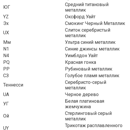
Средний титановый
ЮГ
металлик
YZ
Оксфорд Уайт
Эх
Смокинг Черный Металлик
Слиток серебристый
UX
металлик
Мм
Ультра синий металлик
N1
Синие джинсы металлик
N4
Уимблдон Уайт
PQ
Красная гонка
РР
Рубиновый металлик
СЗ
Голубое пламя металлик
Серебристо-серый
Теннесси
металлик
UA
Черное дерево
Белая платиновая
УГ
жемчужина
Стерлинговый серый
Ой
металлик
Трикотаж расплавленного
UY