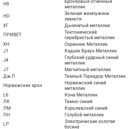
Бронзовый огненный
H9
металлик
Зеленая жемчужина
HD
зависти
ХГ
Дымчатый металлик
Тектонический
ПРИВЕТ
серебристый металлик
ХН
Охранник Металлик
J1
Кадьяк Браун Металлик
Глубокий ударный синий
J4
металлик
J7
Магнитный металлик
Дж.Л
Темный Тореадор Металлик
Норвежский синий
Норвежских крон
металлик
L6
Кона Металлик
ЛК
Темно-синий
ЛМ
Королевский синий
ЛН
Голубой металлик
Электрическая золотая
LP
бусина