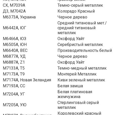
СХ, M7039A
Темно-серый металлик
Д3, М7042А
Колорадо Красный
M6373A, Украина
Черное дерево
Средний титановый мет./
M6442A, ЮГ
средний титановый
металлик
M6466A, ЮЗ
Оксфорд Уайт
M6505A, ЮН
Серебристый металлик
M6640A, ВЕС
Производительность белый
M6877A, УД
Черное дерево
M6887A, Z1
Оксфорд Уайт
М7133А, Т5
Темно-медный металлик
М7173А, Т9
Монтерей Металлик
M7174A, Новая Зеландия
Киви зеленый металлик
M7193A, СС
Белая замша
Белая платиновая
M7204A, УГ
жемчужина
Стерлинговый серый
M7205A, УЮ
металлик
Королевский красный