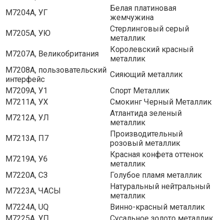
Белая платиновая
M7204A, УГ
жемчужина
Стерлинговый серый
M7205A, УЮ
металлик
Королевский красный
M7207A, Великобритания
металлик
M7208A, пользовательский
Сияющий металлик
интерфейс
М7209А, У1
Спорт Металлик
M7211A, УХ
Смокинг Черный Металлик
Атлантида зеленый
M7212A, УЛ
металлик
Производительный
М7213А, П7
розовый металлик
Красная конфета оттенок
М7219А, У6
металлик
М7220А, СЗ
Голубое пламя металлик
Натуральный нейтральный
M7223A, ЧАСЫ
металлик
M7224A, UQ
Винно-красный металлик
M7225A, УП
Сусальное золото металлик