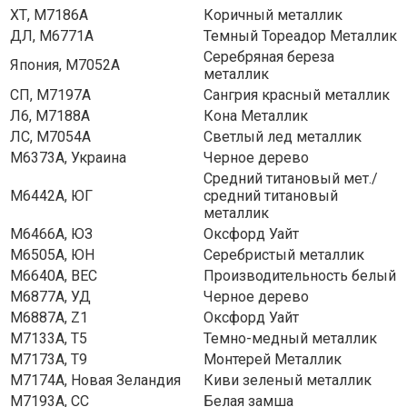
ХТ, M7186A
Коричный металлик
ДЛ, M6771A
Темный Тореадор Металлик
Серебряная береза ​​
Япония, M7052A
металлик
СП, M7197A
Сангрия красный металлик
Л6, М7188А
Кона Металлик
ЛС, M7054A
Светлый лед металлик
M6373A, Украина
Черное дерево
Средний титановый мет./
M6442A, ЮГ
средний титановый
металлик
M6466A, ЮЗ
Оксфорд Уайт
M6505A, ЮН
Серебристый металлик
M6640A, ВЕС
Производительность белый
M6877A, УД
Черное дерево
M6887A, Z1
Оксфорд Уайт
М7133А, Т5
Темно-медный металлик
М7173А, Т9
Монтерей Металлик
M7174A, Новая Зеландия
Киви зеленый металлик
M7193A, СС
Белая замша