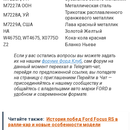
M7227A ООН
Металлическая сталь
Трикотаж расплавленного
M7228A, УЙ
оранжевого металлик
M7229A, США
Лава красный металлик
НА
Золотой Желтый
W4675D, WT4675, X0775D
Кока-кола красная
Z2
Бланко Ньеве
Если у вас остались вопросы вы можете задать
их на нашем
форуме Форд Клуб
, сам форум на
данный момент переехал в Telegram-чат,
перейдя по предложенной ссылке, вы попадете
на страницу с приглашением Перейти в Чат —
присоединяйтесь к нашему сообществу и
общайтесь с владельцами авто марки FORD в
удобном и современном формате.
Читайте также:
История побед Ford Focus RS в
ралли-кар и новые особенности модели