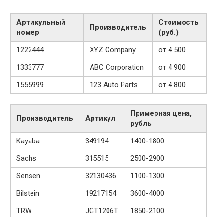
Артикульный
Стоимость
Производитель
номер
(руб.)
1222444
XYZ Company
от 4 500
1333777
ABC Corporation
от 4 900
1555999
123 Auto Parts
от 4 800
Примерная цена,
Производитель
Артикул
рубль
Kayaba
349194
1400-1800
Sachs
315515
2500-2900
Sensen
32130436
1100-1300
Bilstein
19217154
3600-4000
TRW
JGT1206T
1850-2100