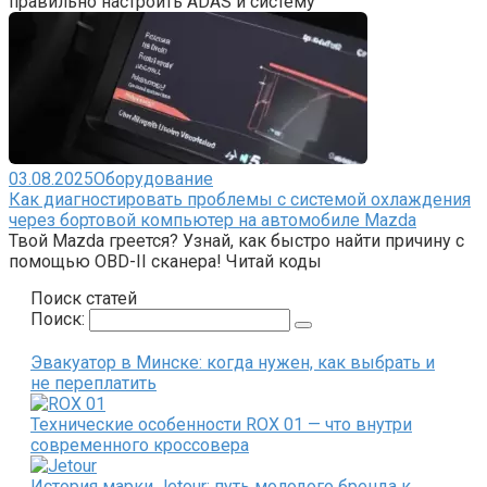
правильно настроить ADAS и систему
03.08.2025
Оборудование
Как диагностировать проблемы с системой охлаждения
через бортовой компьютер на автомобиле Mazda
Твой Mazda греется? Узнай, как быстро найти причину с
помощью OBD-II сканера! Читай коды
Поиск статей
Поиск:
Эвакуатор в Минске: когда нужен, как выбрать и
не переплатить
Технические особенности ROX 01 — что внутри
современного кроссовера
История марки Jetour: путь молодого бренда к