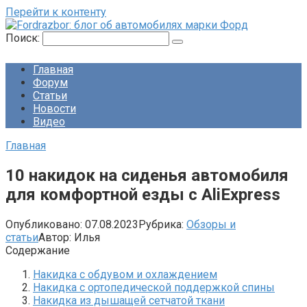
Перейти к контенту
Поиск:
Главная
Форум
Статьи
Новости
Видео
Главная
10 накидок на сиденья автомобиля
для комфортной езды с AliExpress
Опубликовано:
07.08.2023
Рубрика:
Обзоры и
статьи
Автор:
Илья
Содержание
Накидка с обдувом и охлаждением
Накидка с ортопедической поддержкой спины
Накидка из дышащей сетчатой ткани