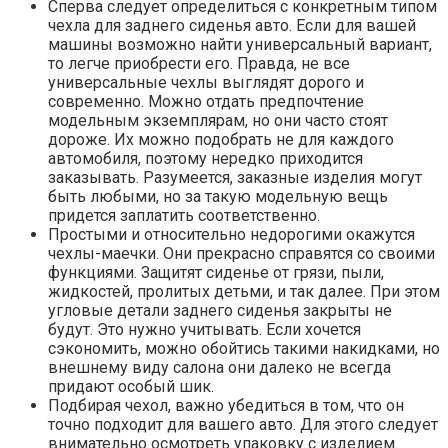
Сперва следует определиться с конкретным типом
чехла для заднего сиденья авто. Если для вашей
машины возможно найти универсальный вариант,
то легче приобрести его. Правда, не все
универсальные чехлы выглядят дорого и
современно. Можно отдать предпочтение
модельным экземплярам, но они часто стоят
дороже. Их можно подобрать не для каждого
автомобиля, поэтому нередко приходится
заказывать. Разумеется, заказные изделия могут
быть любыми, но за такую модельную вещь
придется заплатить соответственно.
Простыми и относительно недорогими окажутся
чехлы-маечки. Они прекрасно справятся со своими
функциями. Защитят сиденье от грязи, пыли,
жидкостей, пролитых детьми, и так далее. При этом
угловые детали заднего сиденья закрыты не
будут. Это нужно учитывать. Если хочется
сэкономить, можно обойтись такими накидками, но
внешнему виду салона они далеко не всегда
придают особый шик.
Подбирая чехол, важно убедиться в том, что он
точно подходит для вашего авто. Для этого следует
внимательно осмотреть упаковку с изделием.