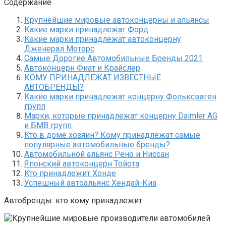
Содержание
Крупнейшие мировые автоконцерны и альянсы
Какие марки принадлежат Форд
Какие марки принадлежат автоконцерну
Дженерал Моторс
Самые Дорогие Автомобильные Бренды 2021
Автоконцерн Фиат и Крайслер
КОМУ ПРИНАДЛЕЖАТ ИЗВЕСТНЫЕ
АВТОБРЕНДЫ?
Какие марки принадлежат концерну Фольксваген
групп
Марки, которые принадлежат концерну Daimler AG
и БМВ групп
Кто в доме хозяин? Кому принадлежат самые
популярные автомобильные бренды?
Автомобильной альянс Рено и Ниссан
Японский автоконцерн Тойота
Кто принадлежит Хонде
Успешный автоальянс Хендай-Киа
Автобренды: кто кому принадлежит