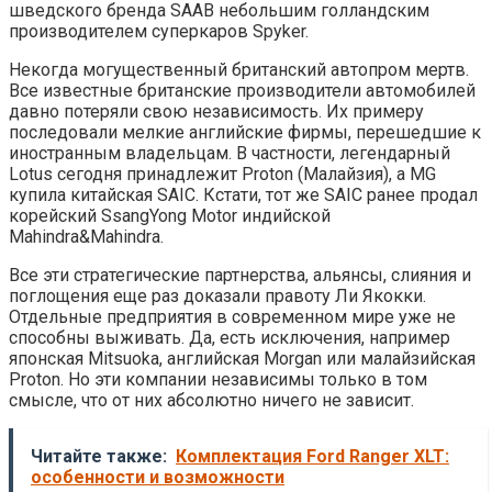
шведского бренда SAAB небольшим голландским
производителем суперкаров Spyker.
Некогда могущественный британский автопром мертв.
Все известные британские производители автомобилей
давно потеряли свою независимость. Их примеру
последовали мелкие английские фирмы, перешедшие к
иностранным владельцам. В частности, легендарный
Lotus сегодня принадлежит Proton (Малайзия), а MG
купила китайская SAIC. Кстати, тот же SAIC ранее продал
корейский SsangYong Motor индийской
Mahindra&Mahindra.
Все эти стратегические партнерства, альянсы, слияния и
поглощения еще раз доказали правоту Ли Якокки.
Отдельные предприятия в современном мире уже не
способны выживать. Да, есть исключения, например
японская Mitsuoka, английская Morgan или малайзийская
Proton. Но эти компании независимы только в том
смысле, что от них абсолютно ничего не зависит.
Читайте также:
Комплектация Ford Ranger XLT:
особенности и возможности