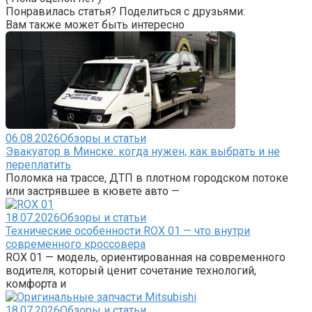
Понравилась статья? Поделиться с друзьями:
Вам также может быть интересно
06.08.2026
Обзоры и статьи
Эвакуатор в Минске: когда нужен, как выбрать и не
переплатить
Поломка на трассе, ДТП в плотном городском потоке
или застрявшее в кювете авто —
18.07.2026
Обзоры и статьи
Технические особенности ROX 01 — что внутри
современного кроссовера
ROX 01 — модель, ориентированная на современного
водителя, который ценит сочетание технологий,
комфорта и
18.07.2026
Обзоры и статьи