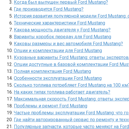
Когда был выпущен первый Ford Mustang?
Где производится Ford Mustang?
История развития популярной модели Ford Mustang:
Технические характеристики Ford Mustang
Какова мощность двигателя у Ford Mustang?
Варианты коробок передач для Ford Mustang
Каковы размеры и вес автомобиля Ford Mustang?
Опции и комплектации для Ford Mustang
Кузовные варианты Ford Mustang: ответы эксперто
Опции доступные в базовой комплектации Ford Mus
Полная комплектация Ford Mustang
Особенности эксплуатации Ford Mustang
Сколько топлива потребляет Ford Mustang на 100 км
На каких типах топлива работает двигатель?
Максимальная скорость Ford Mustang: ответы экспе
Проблемы и ремонт Ford Mustang
Частые проблемы эксплуатации Ford Mustang: что г
Где найти авторизованный сервис по ремонту и тех
Популярные запчасти, которые часто меняют на Ford