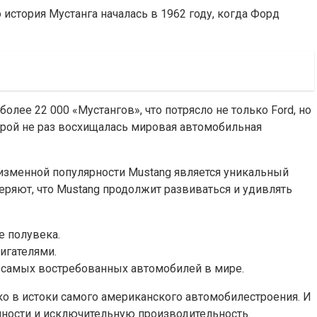
 история Мустанга началась в 1962 году, когда Форд
лее 22 000 «Мустангов», что потрясло не только Ford, но
орой не раз восхищалась мировая автомобильная
неизменной популярности Mustang является уникальный
еряют, что Mustang продолжит развиваться и удивлять
е полувека.
игателями.
з самых востребованных автомобилей в мире.
око в истоки самого американского автомобилестроения. И
енности и исключительную производительность.