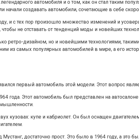
 легендарного автомобиля и о том, как он стал таким попу
ли начали создавать автомобили, сочетающие в себе скорос
ду, и с тех пор произошло множество изменений и усовер
 чтобы не отставать от тенденций моды и новейших технол
олько ретро-дизайном, но и новейшими технологиями, так
одним из самых популярных автомобилей в мире, а его ист
оявился первый автомобиль этой модели. Этот вопрос явл
964 года. Этот автомобиль был представлен на автосалоне
омышленности.
двух кузовах: купе и кабриолет. Он был оснащен двигател
игателем.
Мустанг, достаточно прост. Это было в 1964 году, а это б