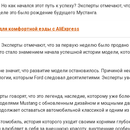
о как начался этот путь к успеху? Эксперты отмечают, что
 деле это было рождение будущего Мустанга.
для комфортной езды с AliExpress
 Эксперты отмечают, что за первую неделю было продано бо
то стало знамением начала успешной истории модели, кот
 не значит, что развитие модели остановилось. Причиной 
логии, которым Ford следовал десятилетиями. Эксперты ув
рты говорят, что это легенда, наследие, которому уже боле
моделями Mustang с обновленным дизайном и мощными дв
родолжает оставаться автомобильной классикой и одним и
втомобиль, история которого уходит своими корнями глуб
 и влюбляет в себя за внешнюю красоту, внутренние особ