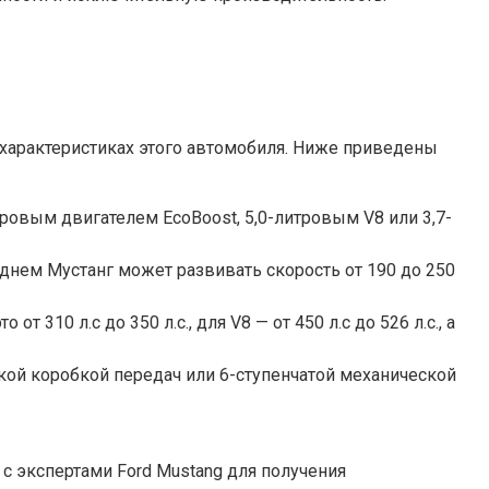
 характеристиках этого автомобиля. Ниже приведены
ровым двигателем EcoBoost, 5,0-литровым V8 или 3,7-
еднем Мустанг может развивать скорость от 190 до 250
310 л.с до 350 л.с., для V8 — от 450 л.с до 526 л.с., а
ской коробкой передач или 6-ступенчатой ​​механической
с экспертами Ford Mustang для получения