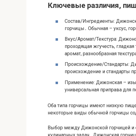
Ключевые различия, пищ
Состав/Ингредиенты: Дижонск
горчицы․ Обычная – уксус, г
Вкус/Аромат/Текстура: Дижонс
проходящая жгучесть, гладкая 
аромат, разнообразная текстур
Происхождение/Стандарты: Ди
происхождение и стандарты пр
Применение: Дижонская – изы
универсальная приправа для 
Оба типа горчицы имеют низкую пище
некоторые виды обычной горчицы сод
Выбор между Дижонской горчицей и о
кулинарных задач․ Дижонская горчица