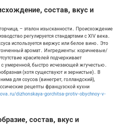
схождение, состав, вкус и
горчица, – эталон изысканности․ Происхождение
изводство регулируется стандартами с XIV века․
ксуса используется вержус или белое вино․ Это
утонченный аромат․ Ингредиенты: коричневые/
Отсутствие красителей подчеркивает
, с умеренной, быстро исчезающей жгучестью․
ообразная (хотя существуют и зернистые)․ В
има для соусов (винегрет, голландский),
ассические рецепты французской кухни
onova․ru/dizhonskaya-gorchitsa-protiv-obychnoy-v-
бразие, состав, вкус и