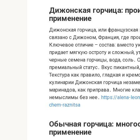
Дижонская горчица: прои
применение
Дижонская горчица, или французская 
связано с Дижоном, Франция, где про
Ключевое отличие – состав: вместо у
придает мягкую остроту и сложный, 
черные семена горчицы, вода, соль․ 
премиальный статус․ Вкус пикантный
Текстура как правило, гладкая и крем
кулинарии Дижонская горчица незамен
маринадов, как приправа․ Многие кл
немыслимы без нее․
https://alena-le
chem-raznitsa
Обычная горчица: многоо
применение