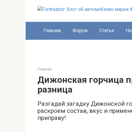
Перейти
к
контенту
Главная
Форум
Статьи
Но
Главная
Дижонская горчица п
разница
Разгадай загадку Дижонской го
раскроем состав, вкус и приме
приправу!