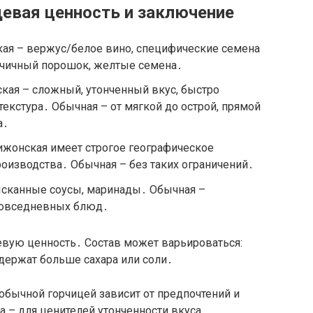
евая ценность и заключение
ая – вержус/белое вино, специфические семена
орчичный порошок, желтые семена․
кая – сложный, утонченный вкус, быстро
текстура․ Обычная – от мягкой до острой, прямой
а․
жонская имеет строгое географическое
оизводства․ Обычная – без таких ограничений․
сканные соусы, маринады․ Обычная –
повседневных блюд․
вую ценность․ Состав может варьироваться:
ержат больше сахара или соли․
бычной горчицей зависит от предпочтений и
 – для ценителей утонченности вкуса,