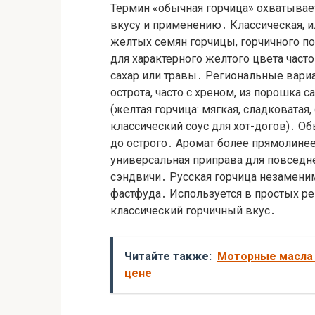
Термин «обычная горчица» охватывает
вкусу и применению․ Классическая, и
желтых семян горчицы, горчичного по
для характерного желтого цвета част
сахар или травы․ Региональные вариа
острота, часто с хреном, из порошка 
(желтая горчица: мягкая, сладковатая,
классический соус для хот-догов)․ Об
до острого․ Аромат более прямолинее
универсальная приправа для повседн
сэндвичи․ Русская горчица незаменим
фастфуда․ Используется в простых ре
классический горчичный вкус․
Читайте также:
Моторные масла 
цене