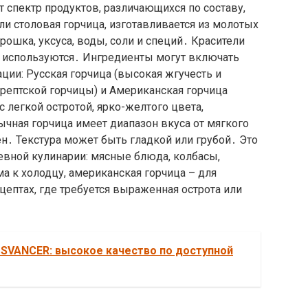
 спектр продуктов, различающихся по составу,
ли столовая горчица, изготавливается из молотых
рошка, уксуса, воды, соли и специй․ Красители
о используются․ Ингредиенты могут включать
ции: Русская горчица (высокая жгучесть и
сарептской горчицы) и Американская горчица
 с легкой остротой, ярко-желтого цвета,
ычная горчица имеет диапазон вкуса от мягкого
н․ Текстура может быть гладкой или грубой․ Это
евной кулинарии: мясные блюда, колбасы,
а к холодцу, американская горчица – для
цептах, где требуется выраженная острота или
SVANCER: высокое качество по доступной