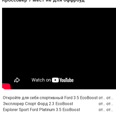
Кроссовер 7 мест не для оффроуд
Откройте для себя спортивный Ford 3.5 EcoBoost
от…
от…
Эксплорер Спорт Форд 2.3 EcoBoost
от…
от…
Explorer Sport Ford Platinum 3.5 EcoBoost
от…
от…