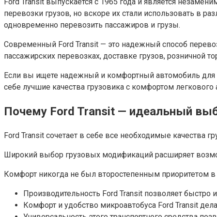
Ford Transit выпускается с 1965 года и является неза
перевозки грузов, но вскоре их стали использовать в р
одновременно перевозить пассажиров и грузы.
Современный Ford Transit — это надежный способ перево
пассажирских перевозках, доставке грузов, розничной то
Если вы ищете надежный и комфортный автомобиль для пер
себе лучшие качества грузовика с комфортом легкового 
Почему Ford Transit — идеальный вы
Ford Transit сочетает в себе все необходимые качества г
Широкий выбор грузовых модификаций расширяет возмож
Комфорт никогда не был второстепенным приоритетом в V
Производительность Ford Transit позволяет быстро 
Комфорт и удобство микроавтобуса Ford Transit де
Универсальность этого транспортного средства позв