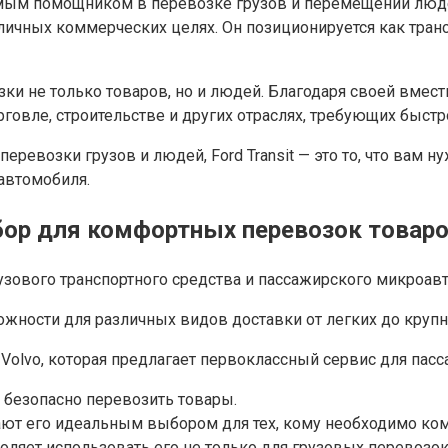
менимым помощником в перевозке грузов и перемещении лю
азличных коммерческих целях. Он позиционируется как тра
зки не только товаров, но и людей. Благодаря своей вмес
рговле, строительстве и других отраслях, требующих быстр
евозки грузов и людей, Ford Transit — это то, что вам н
автомобиля.
бор для комфортных перевозок товаро
рузового транспортного средства и пассажирского микроавт
ности для различных видов доставки от легких до крупн
olvo, которая предлагает первоклассный сервис для пасс
и безопасно перевозить товары.
лают его идеальным выбором для тех, кому необходимо ко
оляет использовать его не только для грузовых перевозок