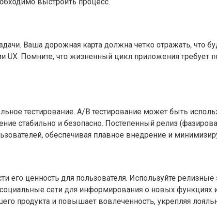
еобходимо выстроить процесс.
задачи. Ваша дорожная карта должна четко отражать, что б
UX. Помните, что жизненный цикл приложения требует пос
ьное тестирование. A/B тестирование может быть использ
жение стабильно и безопасно. Постепенный релиз (фазиро
ользователей, обеспечивая плавное внедрение и минимизир
и его ценность для пользователя. Используйте релизные з
 социальные сети для информирования о новых функциях 
его продукта и повышает вовлеченность, укрепляя лояльн