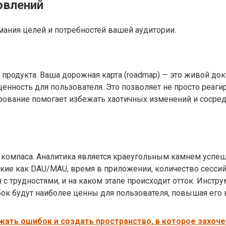
овлений
мания целей и потребностей вашей аудитории.
продукта. Ваша дорожная карта (roadmap) — это живой до
енность для пользователя. Это позволяет не просто реаги
ование помогает избежать хаотичных изменений и сосредо
з компаса. Аналитика является краеугольным камнем успе
ие как DAU/MAU, время в приложении, количество сессий, 
 с трудностями, и на каком этапе происходит отток. Инст
ок будут наиболее ценны для пользователя, повышая его 
жать ошибок и создать пространство, в которое захоч