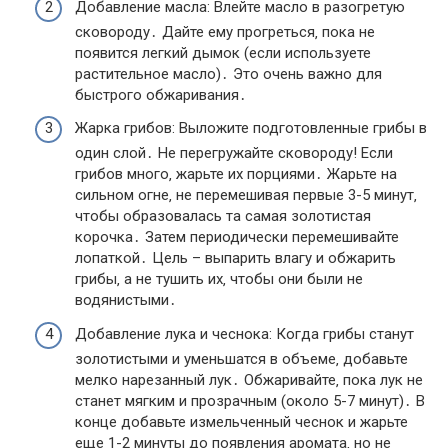
Добавление масла: Влейте масло в разогретую
сковороду․ Дайте ему прогреться‚ пока не
появится легкий дымок (если используете
растительное масло)․ Это очень важно для
быстрого обжаривания․
Жарка грибов: Выложите подготовленные грибы в
один слой․ Не перегружайте сковороду! Если
грибов много‚ жарьте их порциями․ Жарьте на
сильном огне‚ не перемешивая первые 3-5 минут‚
чтобы образовалась та самая золотистая
корочка․ Затем периодически перемешивайте
лопаткой․ Цель – выпарить влагу и обжарить
грибы‚ а не тушить их‚ чтобы они были не
водянистыми․
Добавление лука и чеснока: Когда грибы станут
золотистыми и уменьшатся в объеме‚ добавьте
мелко нарезанный лук․ Обжаривайте‚ пока лук не
станет мягким и прозрачным (около 5-7 минут)․ В
конце добавьте измельченный чеснок и жарьте
еще 1-2 минуты до появления аромата‚ но не