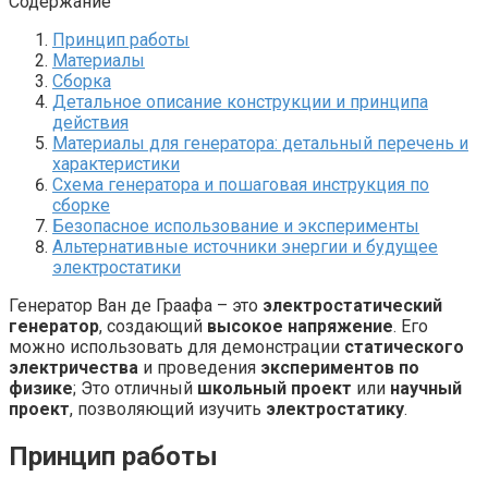
Содержание
Принцип работы
Материалы
Сборка
Детальное описание конструкции и принципа
действия
Материалы для генератора: детальный перечень и
характеристики
Схема генератора и пошаговая инструкция по
сборке
Безопасное использование и эксперименты
Альтернативные источники энергии и будущее
электростатики
Генератор Ван де Граафа – это
электростатический
генератор
, создающий
высокое напряжение
. Его
можно использовать для демонстрации
статического
электричества
и проведения
экспериментов по
физике
; Это отличный
школьный проект
или
научный
проект
, позволяющий изучить
электростатику
.
Принцип работы