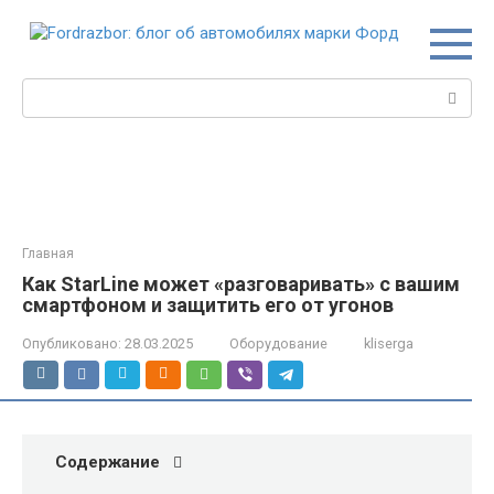
Перейти
к
контенту
Поиск:
Главная
Как StarLine может «разговаривать» с вашим
смартфоном и защитить его от угонов
Опубликовано:
28.03.2025
Оборудование
kliserga
Содержание