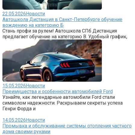
22.05.2026
Новости
Автошкола Дистанция в Санкт-Петербурге обучение
вождению на категорию Б
Стань профи за рулем! Автошкола СПб Дистанция
предлагает обучение на категорию B. Удобный график,
15.05.2026
Новости
Преимущества и особенности автомобилей Ford
Узнайте, как легендарные автомобили Ford стали
символом надежности. Раскрываем секреты успеха
Генри Форда и
14.05.2026
Новости
Промывка и обслуживание системы отопления частного
дома своими руками