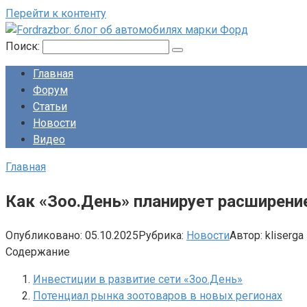
Перейти к контенту
Поиск:
Главная
Форум
Статьи
Новости
Видео
Главная
Как «Зоо.День» планирует расширение
Опубликовано:
05.10.2025
Рубрика:
Новости
Автор:
kliserga
Содержание
Инвестиции в развитие сети «Зоо.День»
Потенциал рынка зоотоваров в новых регионах