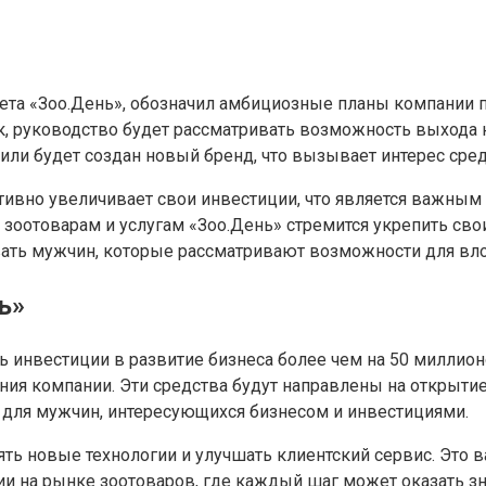
ета «Зоо.День», обозначил амбициозные планы компании 
к, руководство будет рассматривать возможность выхода
 или будет создан новый бренд, что вызывает интерес сре
тивно увеличивает свои инвестиции, что является важным
к зоотоварам и услугам «Зоо.День» стремится укрепить св
ать мужчин, которые рассматривают возможности для вло
ь»
 инвестиции в развитие бизнеса более чем на 50 миллион
ния компании. Эти средства будут направлены на открыти
 для мужчин, интересующихся бизнесом и инвестициями.
ть новые технологии и улучшать клиентский сервис. Это 
и на рынке зоотоваров, где каждый шаг может оказать зн