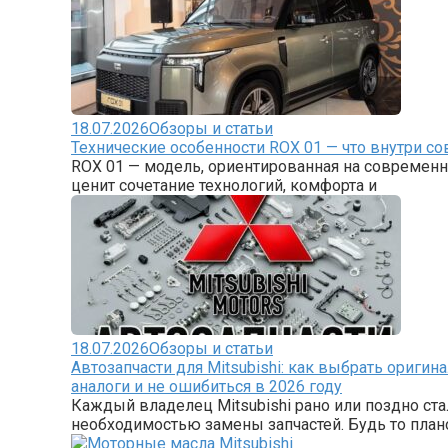
18.07.2026
Обзоры и статьи
Технические особенности ROX 01 — что внутри с
ROX 01 — модель, ориентированная на современн
ценит сочетание технологий, комфорта и
18.07.2026
Обзоры и статьи
Автозапчасти для Mitsubishi: как выбрать оригин
аналоги и не ошибиться в 2026 году
Каждый владелец Mitsubishi рано или поздно ста
необходимостью замены запчастей. Будь то пла