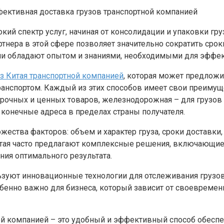
ий спектр услуг, начиная от консолидации и упаковки г
ртнера в этой сфере позволяет значительно сократить ср
ии обладают опытом и знаниями, необходимыми для эффе
из Китая транспортной компанией
, которая может предложи
спортом. Каждый из этих способов имеет свои преимущес
 срочных и ценных товаров, железнодорожная – для грузо
а конечные адреса в пределах страны получателя.
ества факторов: объем и характер груза, сроки доставки,
Китая часто предлагают комплексные решения, включающие
ия оптимального результата.
зуют инновационные технологии для отслеживания грузов
особенно важно для бизнеса, который зависит от своеврем
ной компанией – это удобный и эффективный способ обесп