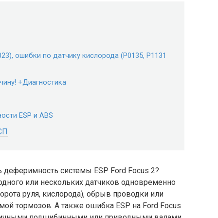
23), ошибки по датчику кислорода (P0135, P1131
чину! +Диагностика
ности ESP и ABS
СП
ь деферимность системы ESP Ford Focus 2?
одного или нескольких датчиков одновременно
ворота руля, кислорода), обрыв проводки или
ой тормозов. А также ошибка ESP на Ford Focus
упичными подшибинными или приводными валами.