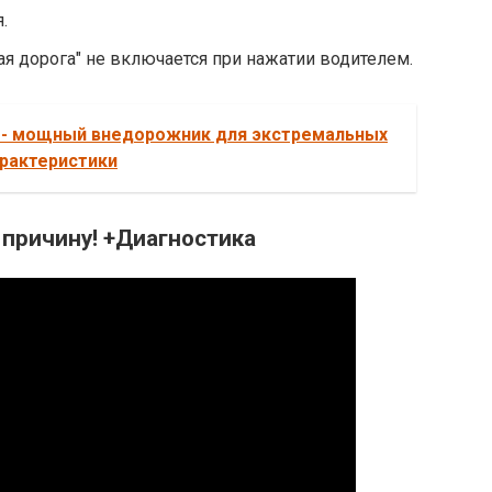
.
ая дорога" не включается при нажатии водителем.
or - мощный внедорожник для экстремальных
арактеристики
причину! +Диагностика