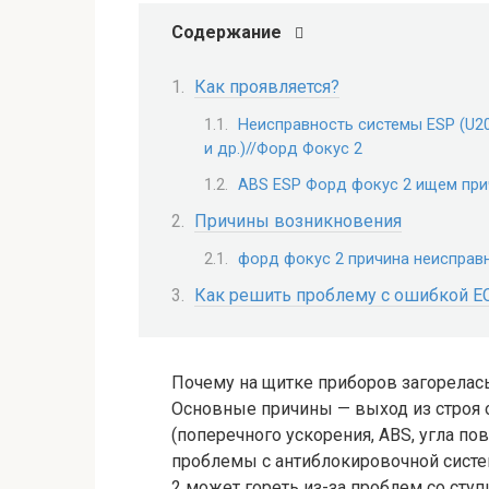
Содержание
Как проявляется?
Неисправность системы ESP (U20
и др.)//Форд Фокус 2
ABS ESP Форд фокус 2 ищем при
Причины возникновения
форд фокус 2 причина неисправ
Как решить проблему с ошибкой Е
Почему на щитке приборов загорелас
Основные причины — выход из строя 
(поперечного ускорения, ABS, угла по
проблемы с антиблокировочной систем
2 может гореть из-за проблем со ст