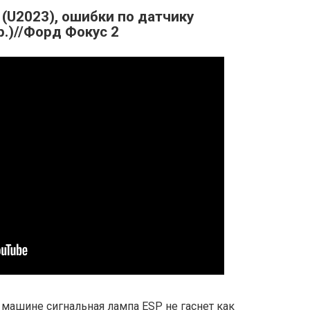
(U2023), ошибки по датчику
р.)//Форд Фокус 2
машине сигнальная лампа ESP не гаснет как