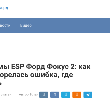
вости
Видео
ы ESP Форд Фокус 2: как
горелась ошибка, где
ь
 статьи
Автор:
Илья