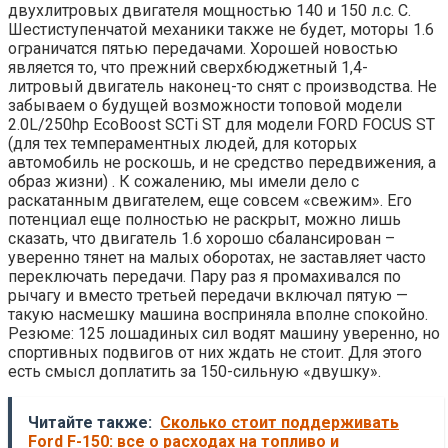
двухлитровых двигателя мощностью 140 и 150 л.с. С.
Шестиступенчатой ​​механики также не будет, моторы 1.6
ограничатся пятью передачами. Хорошей новостью
является то, что прежний сверхбюджетный 1,4-
литровый двигатель наконец-то снят с производства. Не
забываем о будущей возможности топовой модели
2.0L/250hp EcoBoost SCTi ST для модели FORD FOCUS ST
(для тех темпераментных людей, для которых
автомобиль не роскошь, и не средство передвижения, а
образ жизни) . К сожалению, мы имели дело с
раскатанным двигателем, еще совсем «свежим». Его
потенциал еще полностью не раскрыт, можно лишь
сказать, что двигатель 1.6 хорошо сбалансирован –
уверенно тянет на малых оборотах, не заставляет часто
переключать передачи. Пару раз я промахивался по
рычагу и вместо третьей передачи включал пятую —
такую ​​насмешку машина восприняла вполне спокойно.
Резюме: 125 лошадиных сил водят машину уверенно, но
спортивных подвигов от них ждать не стоит. Для этого
есть смысл доплатить за 150-сильную «двушку».
Читайте также:
Сколько стоит поддерживать
Ford F-150: все о расходах на топливо и