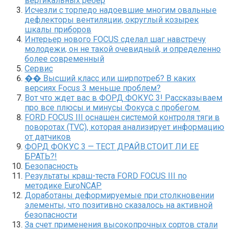
вертикальных ребер
Исчезли с торпедо надоевшие многим овальные
дефлекторы вентиляции, округлый козырек
шкалы приборов
Интерьер нового FOCUS сделал шаг навстречу
молодежи, он не такой очевидный, и определенно
более современный
Сервис
�� Высший класс или ширпотреб? В каких
версиях Focus 3 меньше проблем?
Вот что ждет вас в ФОРД ФОКУС 3! Рассказываем
про все плюсы и минусы Фокуса с пробегом.
FORD FOCUS III оснашен системой контроля тяги в
поворотах (TVC), которая анализирует информацию
от датчиков
ФОРД ФОКУС 3 — ТЕСТ ДРАЙВ.СТОИТ ЛИ ЕЕ
БРАТЬ?!
Безопасность
Результаты краш-теста FORD FOCUS III по
методике EuroNCAP
Доработаны деформируемые при столкновении
элементы, что позитивно сказалось на активной
безопасности
За счет применения высокопрочных сортов стали