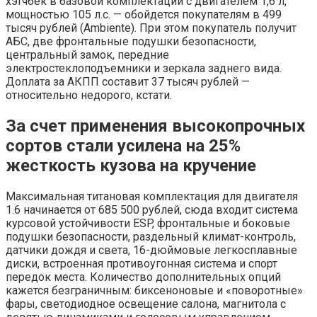
хэтчбек в базовой комплектации с двигателем 1,6 л,
мощностью 105 л.с. — обойдется покупателям в 499
тысяч рублей (Ambiente). При этом покупатель получит
АБС, две фронтальные подушки безопасности,
центральный замок, передние
электростеклоподъемники и зеркала заднего вида.
Доплата за АКПП составит 37 тысяч рублей —
относительно недорого, кстати.
За счет применения высокопрочных
сортов стали усилена на 25%
жесткость кузова на кручение
Максимальная титановая комплектация для двигателя
1.6 начинается от 685 500 рублей, сюда входит система
курсовой устойчивости ESP, фронтальные и боковые
подушки безопасности, раздельный климат-контроль,
датчики дождя и света, 16-дюймовые легкосплавные
диски, встроенная противоугонная система и спорт
передок места. Количество дополнительных опций
кажется безграничным: биксеноновые и «поворотные»
фары, светодиодное освещение салона, магнитола с