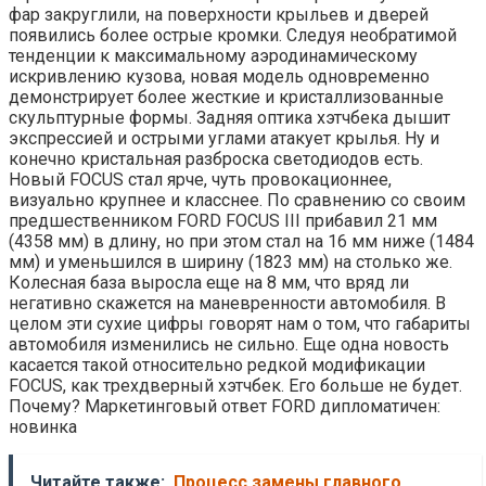
фар закруглили, на поверхности крыльев и дверей
появились более острые кромки. Следуя необратимой
тенденции к максимальному аэродинамическому
искривлению кузова, новая модель одновременно
демонстрирует более жесткие и кристаллизованные
скульптурные формы. Задняя оптика хэтчбека дышит
экспрессией и острыми углами атакует крылья. Ну и
конечно кристальная разброска светодиодов есть.
Новый FOCUS стал ярче, чуть провокационнее,
визуально крупнее и класснее. По сравнению со своим
предшественником FORD FOCUS III прибавил 21 мм
(4358 мм) в длину, но при этом стал на 16 мм ниже (1484
мм) и уменьшился в ширину (1823 мм) на столько же.
Колесная база выросла еще на 8 мм, что вряд ли
негативно скажется на маневренности автомобиля. В
целом эти сухие цифры говорят нам о том, что габариты
автомобиля изменились не сильно. Еще одна новость
касается такой относительно редкой модификации
FOCUS, как трехдверный хэтчбек. Его больше не будет.
Почему? Маркетинговый ответ FORD дипломатичен:
новинка
Читайте также:
Процесс замены главного