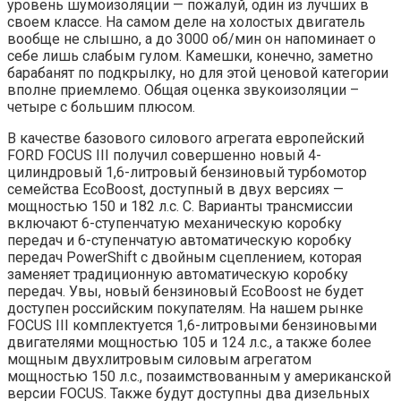
уровень шумоизоляции — пожалуй, один из лучших в
своем классе. На самом деле на холостых двигатель
вообще не слышно, а до 3000 об/мин он напоминает о
себе лишь слабым гулом. Камешки, конечно, заметно
барабанят по подкрылку, но для этой ценовой категории
вполне приемлемо. Общая оценка звукоизоляции –
четыре с большим плюсом.
В качестве базового силового агрегата европейский
FORD FOCUS III получил совершенно новый 4-
цилиндровый 1,6-литровый бензиновый турбомотор
семейства EcoBoost, доступный в двух версиях —
мощностью 150 и 182 л.с. С. Варианты трансмиссии
включают 6-ступенчатую механическую коробку
передач и 6-ступенчатую автоматическую коробку
передач PowerShift с двойным сцеплением, которая
заменяет традиционную автоматическую коробку
передач. Увы, новый бензиновый EcoBoost не будет
доступен российским покупателям. На нашем рынке
FOCUS III комплектуется 1,6-литровыми бензиновыми
двигателями мощностью 105 и 124 л.с., а также более
мощным двухлитровым силовым агрегатом
мощностью 150 л.с., позаимствованным у американской
версии FOCUS. Также будут доступны два дизельных