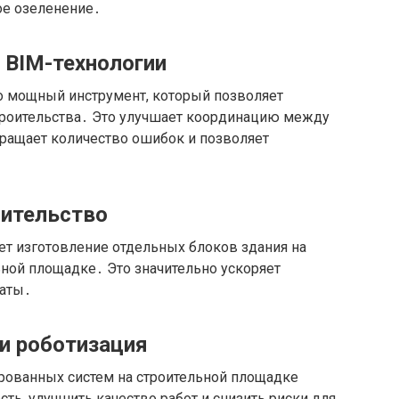
е озеленение․
 BIM-технологии
 это мощный инструмент, который позволяет
троительства․ Это улучшает координацию между
кращает количество ошибок и позволяет
оительство
ет изготовление отдельных блоков здания на
льной площадке․ Это значительно ускоряет
раты․
 и роботизация
рованных систем на строительной площадке
ть, улучшить качество работ и снизить риски для