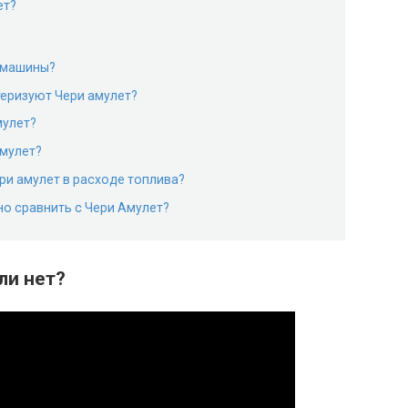
ет?
й машины?
теризуют Чери амулет?
мулет?
амулет?
ри амулет в расходе топлива?
о сравнить с Чери Амулет?
ли нет?