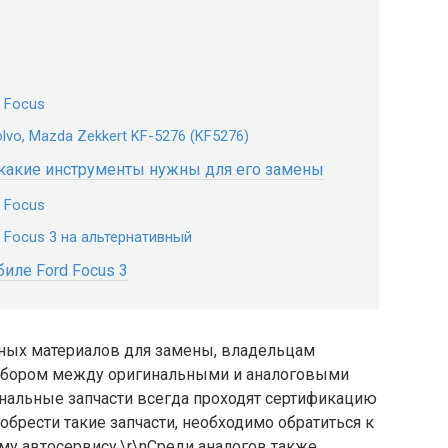
 Focus
lvo, Mazda Zekkert KF-5276 (KF5276)
 какие инструменты нужны для его замены
 Focus
 Focus 3 на альтернативный
иле Ford Focus 3
дных материалов для замены, владельцам
выбором между оригинальными и аналоговыми
гинальные запчасти всегда проходят сертификацию
обрести такие запчасти, необходимо обратиться к
у автосервису.\r\nСреди аналогов также