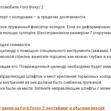
порт с колодками — в пределах досягаемости.
азов пружинный фиксатор колодок. Если он деформирован 
 пальцах суппорта. Шестигранником размером 7 откручива
лодки снимаются.
цилиндр с помощью специального инструмента (зажима). Е
часовой стрелке, ввинтите поршень как можно глубже в ко
ращая его. Поврежденный цилиндр необходимо будет заме
 направляющих штифтов и мест крепления тормозных колод
 внутренняя из них должна быть снабжена пружиной.
дки были на месте. Затяните направляющие штифты с моме
двери на Ford Focus 2: рестайлинг и обычная версия