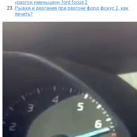
«разгон уменьшен» ford focus 2
Рывки и дергания при разгоне форд фокус 2, как
лечить?