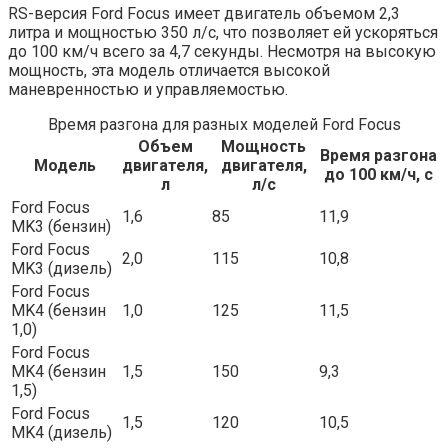
RS-версия Ford Focus имеет двигатель объемом 2,3
литра и мощностью 350 л/с, что позволяет ей ускоряться
до 100 км/ч всего за 4,7 секунды. Несмотря на высокую
мощность, эта модель отличается высокой
маневренностью и управляемостью.
Время разгона для разных моделей Ford Focus
Объем
Мощность
Время разгона
Модель
двигателя,
двигателя,
до 100 км/ч, с
л
л/с
Ford Focus
1,6
85
11,9
MK3 (бензин)
Ford Focus
2,0
115
10,8
MK3 (дизель)
Ford Focus
MK4 (бензин
1,0
125
11,5
1,0)
Ford Focus
MK4 (бензин
1,5
150
9,3
1,5)
Ford Focus
1,5
120
10,5
MK4 (дизель)