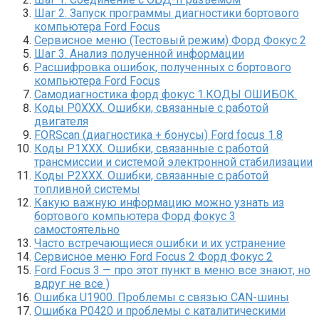
Шаг 2. Запуск программы диагностики бортового
компьютера Ford Focus
Сервисное меню (Тестовый режим) Форд Фокус 2
Шаг 3. Анализ полученной информации
Расшифровка ошибок, полученных с бортового
компьютера Ford Focus
Самодиагностика форд фокус 1.КОДЫ ОШИБОК.
Коды P0XXX. Ошибки, связанные с работой
двигателя
FORScan (диагностика + бонусы) Ford focus 1.8
Коды P1XXX. Ошибки, связанные с работой
трансмиссии и системой электронной стабилизации
Коды P2XXX. Ошибки, связанные с работой
топливной системы
Какую важную информацию можно узнать из
бортового компьютера Форд фокус 3
самостоятельно
Часто встречающиеся ошибки и их устранение
Сервисное меню Ford Focus 2 Форд Фокус 2
Ford Focus 3 — про этот пункт в меню все знают, но
вдруг не все )
Ошибка U1900. Проблемы с связью CAN-шины
Ошибка P0420 и проблемы с каталитическими