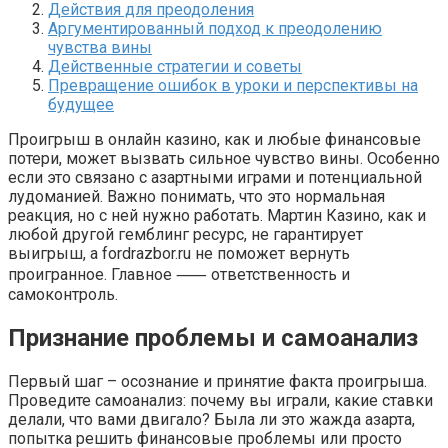
Действия для преодоления
Аргументированный подход к преодолению
чувства вины
Действенные стратегии и советы
Превращение ошибок в уроки и перспективы на
будущее
Проигрыш в онлайн казино, как и любые финансовые
потери, может вызвать сильное чувство вины. Особенно
если это связано с азартными играми и потенциальной
лудоманией. Важно понимать, что это нормальная
реакция, но с ней нужно работать. Мартин Казино, как и
любой другой гемблинг ресурс, не гарантирует
выигрыш, а fordrazbor.ru не поможет вернуть
проигранное. Главное ⸺ ответственность и
самоконтроль.
Признание проблемы и самоанализ
Первый шаг – осознание и принятие факта проигрыша.
Проведите самоанализ: почему вы играли, какие ставки
делали, что вами двигало? Была ли это жажда азарта,
попытка решить финансовые проблемы или просто