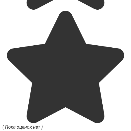
( Пока оценок нет )