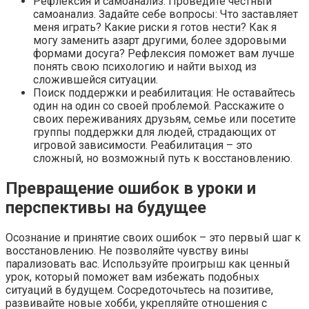
Рефлексия и самоанализ: Проведите честный
самоанализ. Задайте себе вопросы: Что заставляет
меня играть? Какие риски я готов нести? Как я
могу заменить азарт другими, более здоровыми
формами досуга? Рефлексия поможет вам лучше
понять свою психологию и найти выход из
сложившейся ситуации.
Поиск поддержки и реабилитация: Не оставайтесь
один на один со своей проблемой. Расскажите о
своих переживаниях друзьям, семье или посетите
группы поддержки для людей, страдающих от
игровой зависимости. Реабилитация – это
сложный, но возможный путь к восстановлению.
Превращение ошибок в уроки и
перспективы на будущее
Осознание и принятие своих ошибок – это первый шаг к
восстановлению. Не позволяйте чувству вины
парализовать вас. Используйте проигрыш как ценный
урок, который поможет вам избежать подобных
ситуаций в будущем. Сосредоточьтесь на позитиве,
развивайте новые хобби, укрепляйте отношения с