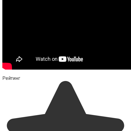
Рейтинг