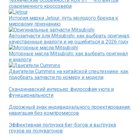
Технические особенности ROX 01 — что внутри
современного кроссовера
История марки Jetour: путь молодого бренда к
мировому признанию
Автозапчасти для Mitsubishi: как выбрать оригинал,
качественные аналоги и не ошибиться в 2026 году
Моторные масла Mitsubishi: как выбрать оригинал
и аналоги
Двигатели Cummins на китайской спецтехнике: как
подобрать запчасти по номеру и модели
Скандинавский интерьер: философия уюта и
функциональности
Дорожный знак индивидуального проектирования:
навигация без компромиссов
Эффективная погрузка биг-бэгов и выгрузка
грузов из полувагонов