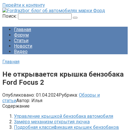
Перейти к контенту
Поиск:
Главная
Форум
Статьи
Новости
Видео
Главная
Не открывается крышка бензобака
Ford Focus 2
Опубликовано:
01.04.2024
Рубрика:
Обзоры и
статьи
Автор:
Илья
Содержание
Управление крышкой бензобака автомобиля
Замёрз механизм открытия лючка
Подробная классификация крышек бензобаков