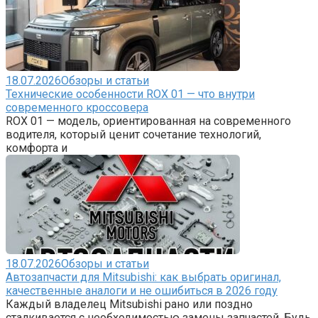
18.07.2026
Обзоры и статьи
Технические особенности ROX 01 — что внутри
современного кроссовера
ROX 01 — модель, ориентированная на современного
водителя, который ценит сочетание технологий,
комфорта и
18.07.2026
Обзоры и статьи
Автозапчасти для Mitsubishi: как выбрать оригинал,
качественные аналоги и не ошибиться в 2026 году
Каждый владелец Mitsubishi рано или поздно
сталкивается с необходимостью замены запчастей. Будь