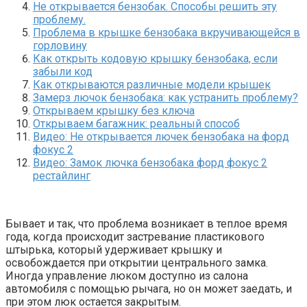
Не открывается бензобак. Способы решить эту
проблему.
Проблема в крышке бензобака вкручивающейся в
горловину
Как открыть кодовую крышку бензобака, если
забыли код
Как открываются различные модели крышек
Замерз лючок бензобака: как устранить проблему?
Открываем крышку без ключа
Открываем багажник: реальный способ
Видео: Не открывается лючек бензобака на форд
фокус 2
Видео: Замок лючка бензобака форд фокус 2
рестайлинг
Бывает и так, что проблема возникает в теплое время
года, когда происходит застревание пластикового
штырька, который удерживает крышку и
освобождается при открытии центрального замка.
Иногда управление люком доступно из салона
автомобиля с помощью рычага, но он может заедать, и
при этом люк остается закрытым.