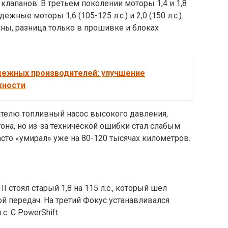
клапанов. В третьем поколении моторы 1,4 и 1,8
ежные моторы 1,6 (105-125 л.с.) и 2,0 (150 л.с.).
чны, разница только в прошивке и блоках
дежных производителей: улучшение
жности
телю топливный насос высокого давления,
она, но из-за технической ошибки стал слабым
асто «умирал» уже на 80-120 тысячах километров.
I стоял старый 1,8 на 115 л.с., который шел
ой передач. На третий Фокус устанавливался
. С PowerShift.