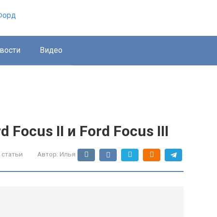
вости
Видео
Focus II и Ford Focus III
 статьи
Автор:
Илья