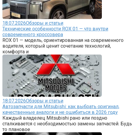
18.07.2026
Обзоры и статьи
Технические особенности ROX 01 — что внутри
современного кроссовера
ROX 01 — модель, ориентированная на современного
водителя, который ценит сочетание технологий,
комфорта и
18.07.2026
Обзоры и статьи
Автозапчасти для Mitsubishi: как выбрать оригинал,
качественные аналоги и не ошибиться в 2026 году
Каждый владелец Mitsubishi рано или поздно
сталкивается с необходимостью замены запчастей. Будь
то плановое