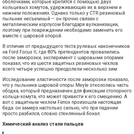
оболочками, которые крепятся с помощью двух
кольцевых хомутов, удерживающих их в верхнем и
нижнем положениях. Однако только у CTR резиновый
пыльник несъемный — он прочно связан с
металлическим корпусом благодаря вулканизации,
поэтому при повреждении необходимо заменить его
вместе с шаровой опорой.
В отличие от предыдущего теста рулевых наконечников
на Ford Focus II, где 80% претендентов провалились
после заморозки, эксперимент с шаровыми опорами
показал, что из шести защитных резиновых чехлов
всего четыре успешно преодолели несколько зим.
Исследование эластичности после заморозки показало,
что у пыльника шаровой опоры Meyle откололась часть
ободка, который предназначен для фиксации стопорного
кольца-хомута, что может привести к его смещению. А
вот с защитным чехлом Fenox произошла настоящая
беда: он замерз настолько сильно, что при падении
просто разбился, словно стеклянный бокал.
Химический анализ стали пальцев