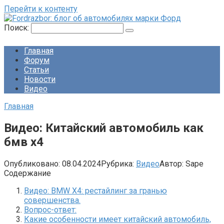
Перейти к контенту
Поиск:
Главная
Форум
Статьи
Новости
Видео
Главная
Видео: Китайский автомобиль как
бмв х4
Опубликовано:
08.04.2024
Рубрика:
Видео
Автор:
Sape
Содержание
Видео: BMW X4: рестайлинг за гранью
совершенства.
Вопрос-ответ:
Какие особенности имеет китайский автомобиль,