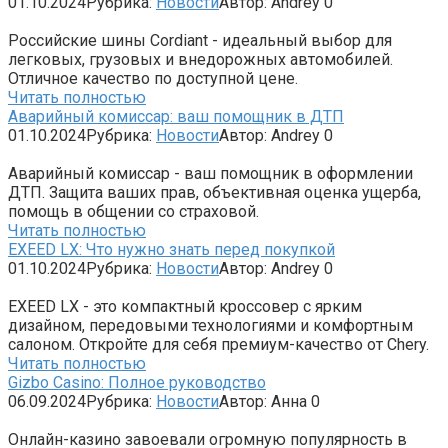
01.10.2024
Рубрика:
Новости
Автор:
Andrey
0
Российские шины Cordiant - идеальный выбор для
легковых, грузовых и внедорожных автомобилей.
Отличное качество по доступной цене.
Читать полностью
Аварийный комиссар: ваш помощник в ДТП
01.10.2024
Рубрика:
Новости
Автор:
Andrey
0
Аварийный комиссар - ваш помощник в оформлении
ДТП. Защита ваших прав, объективная оценка ущерба,
помощь в общении со страховой.
Читать полностью
EXEED LX: Что нужно знать перед покупкой
01.10.2024
Рубрика:
Новости
Автор:
Andrey
0
EXEED LX - это компактный кроссовер с ярким
дизайном, передовыми технологиями и комфортным
салоном. Откройте для себя премиум-качество от Chery.
Читать полностью
Gizbo Casino: Полное руководство
06.09.2024
Рубрика:
Новости
Автор:
Анна
0
Онлайн-казино завоевали огромную популярность в