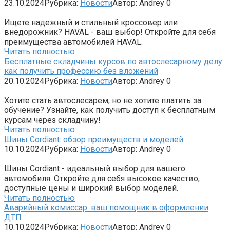
23.10.2024
Рубрика:
Новости
Автор:
Andrey
0
Ищете надежный и стильный кроссовер или
внедорожник? HAVAL - ваш выбор! Откройте для себя
преимущества автомобилей HAVAL.
Читать полностью
Бесплатные складчины курсов по автослесарному делу:
как получить профессию без вложений
20.10.2024
Рубрика:
Новости
Автор:
Andrey
0
Хотите стать автослесарем, но не хотите платить за
обучение? Узнайте, как получить доступ к бесплатным
курсам через складчину!
Читать полностью
Шины Cordiant: обзор преимуществ и моделей
10.10.2024
Рубрика:
Новости
Автор:
Andrey
0
Шины Cordiant - идеальный выбор для вашего
автомобиля. Откройте для себя высокое качество,
доступные цены и широкий выбор моделей.
Читать полностью
Аварийный комиссар: ваш помощник в оформлении
ДТП
10.10.2024
Рубрика:
Новости
Автор:
Andrey
0