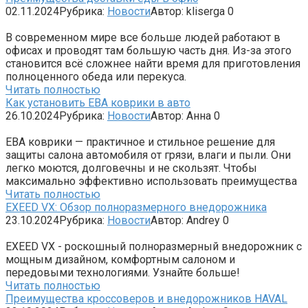
02.11.2024
Рубрика:
Новости
Автор:
kliserga
0
В современном мире все больше людей работают в
офисах и проводят там большую часть дня. Из-за этого
становится всё сложнее найти время для приготовления
полноценного обеда или перекуса.
Читать полностью
Как установить ЕВА коврики в авто
26.10.2024
Рубрика:
Новости
Автор:
Анна
0
ЕВА коврики — практичное и стильное решение для
защиты салона автомобиля от грязи, влаги и пыли. Они
легко моются, долговечны и не скользят. Чтобы
максимально эффективно использовать преимущества
Читать полностью
EXEED VX: Обзор полноразмерного внедорожника
23.10.2024
Рубрика:
Новости
Автор:
Andrey
0
EXEED VX - роскошный полноразмерный внедорожник с
мощным дизайном, комфортным салоном и
передовыми технологиями. Узнайте больше!
Читать полностью
Преимущества кроссоверов и внедорожников HAVAL