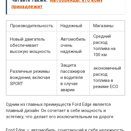
Читайте также:
Автобренды: кто кому
принадлежит
Производительность
Надежный
Магазины
Средний
Новый двигатель
Автомобиль
расход
обеспечивает
очень
топлива на
высокую мощность
надежный
100 км
Защита
экономичный
Различные режимы
пассажиров
расход
вождения, включая
и водителя
топлива в
SPORT
в случае
режиме ECO
аварии
Одним из главных преимуществ Ford Edge является
плавный дизайн. Он сочетает в себе мощность и
эстетику, что делает его исключительным на дороге.
Ford Edge — автомобиль, сочетающий в себе надежность,