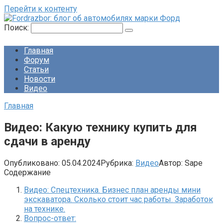
Перейти к контенту
Поиск:
Главная
Форум
Статьи
Новости
Видео
Главная
Видео: Какую технику купить для
сдачи в аренду
Опубликовано:
05.04.2024
Рубрика:
Видео
Автор:
Sape
Содержание
Видео: Спецтехника. Бизнес план аренды мини
экскаватора. Сколько стоит час работы. Заработок
на технике.
Вопрос-ответ: